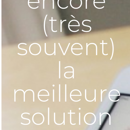
encore
(très
souvent)
la
meilleure
solution