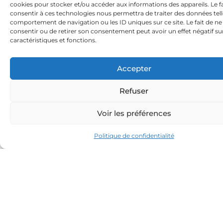
cookies pour stocker et/ou accéder aux informations des appareils. Le fa
Avec Excel, les données circulent, les équipes s’impliquent, et le
consentir à ces technologies nous permettra de traiter des données tell
pilotage se structure.
comportement de navigation ou les ID uniques sur ce site. Le fait de ne
consentir ou de retirer son consentement peut avoir un effet négatif su
Quand la maturité augmente, alors oui : on peut envisager un
caractéristiques et fonctions.
outil plus avancé.
Mais cela doit être une conséquence, pas un point de départ.
Accepter
Conclusion
Refuser
Excel n’est pas un outil du passé.
Voir les préférences
C’est un outil qui continue de répondre, aujourd’hui encore, aux
besoins réels des PME industrielles.
Politique de confidentialité
Il est :
simple,
fiable,
rapide,